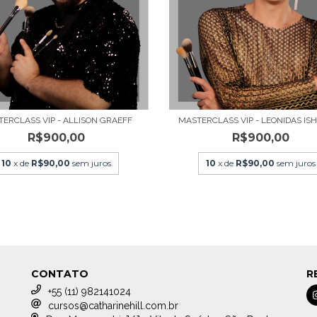
ERCLASS VIP - ALLISON GRAEFF
MASTERCLASS VIP - LEONIDAS IS
R$900,00
R$900,00
10
x de
R$90,00
sem juros
10
x de
R$90,00
sem juros
CONTATO
R
+55 (11) 982141024
cursos@catharinehill.com.br